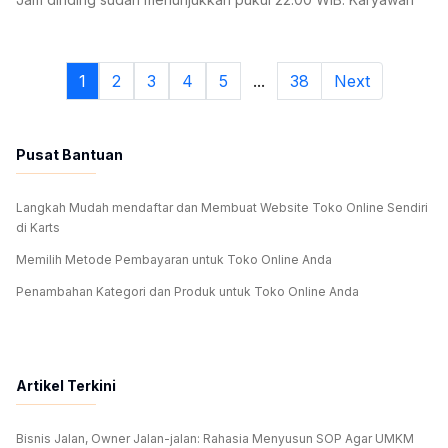
Anda terlihat lelah, pelanggan terakhir sudah pulang satu jam
yang lalu, namun gerbang toko belum juga ditutup rapat.
Alasannya klasik: uang di
1
2
3
4
5
...
38
Next
Pusat Bantuan
Langkah Mudah mendaftar dan Membuat Website Toko Online Sendiri
di Karts
Memilih Metode Pembayaran untuk Toko Online Anda
Penambahan Kategori dan Produk untuk Toko Online Anda
Artikel Terkini
Bisnis Jalan, Owner Jalan-jalan: Rahasia Menyusun SOP Agar UMKM