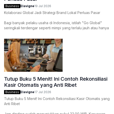
Business
Elavigne
19 Jul 2026
Kolaborasi Global Jadi Strategi Brand Lokal Perluas Pasar
Bagi banyak pelaku usaha di Indonesia, istilah "Go Global"
seringkali terdengar seperti mimpi yang terlalu jauh atau hanya
bisa dicapai oleh korporasi dengan modal triliunan. Namun,
lanskap bisnis hari ini telah berubah total. Batas-batas
Tutup Buku 5 Menit! Ini Contoh Rekonsiliasi
Kasir Otomatis yang Anti Ribet
Business
Elavigne
17 Jul 2026
Tutup Buku 5 Menit! Ini Contoh Rekonsiliasi Kasir Otomatis yang
Anti Ribet
Jam dinding sudah menunjukkan pukul 22.00 WIB. Karyawan