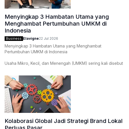
Menyingkap 3 Hambatan Utama yang
Menghambat Pertumbuhan UMKM di
Indonesia
Business
Elavigne
22 Jul 2026
Menyingkap 3 Hambatan Utama yang Menghambat
Pertumbuhan UMKM di Indonesia
Usaha Mikro, Kecil, dan Menengah (UMKM) sering kali disebut
sebagai tulang punggung ekonomi nasional. Berdasarkan data
terbaru hingga awal 2026, kontribusi sektor ini terhadap PDB
Indonesia tetap menjadi yang terbesar. Namun, di
Kolaborasi Global Jadi Strategi Brand Lokal
Perluas Pasar