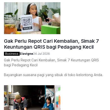
Balance di dunia kerja
.
Gak Perlu Repot Cari Kembalian, Simak 7
Keuntungan QRIS bagi Pedagang Kecil
Business
Elavigne
24 Jul 2026
Gak Perlu Repot Cari Kembalian, Simak 7 Keuntungan QRIS
bagi Pedagang Kecil
Bayangkan suasana pagi yang sibuk di toko kelontong Anda.
Antrean mulai memanjang, pelanggan sudah tidak sabar ingin
segera berangkat kerja, dan tiba-tiba seorang pembeli
menyodorkan selembar uang seratus ribu rupiah