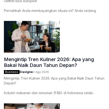
UMKM Bisa Autopilot
Pernahkah Anda membayangkan situasi ini? Anda sedang
menikmati liburan santai, ponsel Anda tenang, namun notifikasi
uang masuk terus berdatangan. Toko Anda ramai, pelayanan
lancar, dan stok barang terkendali—semuanya terjadi tanpa
Anda
Mengintip Tren Kuliner 2026: Apa yang
Bakal Naik Daun Tahun Depan?
Business
Elavigne
2 Agu 2026
Mengintip Tren Kuliner 2026: Apa yang Bakal Naik Daun Tahun
Depan?
Industri makanan dan minuman (F&B) di Indonesia selalu
menjadi medan tempur yang dinamis. Namun, memasuki tahun
2026, kita tidak lagi hanya bicara soal "siapa yang paling viral
di TikTok." Lanskap bisnis