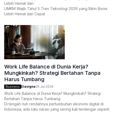
Lebih Hemat dan
UMKM Wajib Tahu! 5 Tren Teknologi 2026 yang Bikin Bisnis
Lebih Hemat dan Cepat
Cepat
Pernahkah Anda merasa sudah bekerja dari pagi hingga larut
malam, namun di akhir bulan keuntungan yang
Work Life Balance di Dunia Kerja?
Mungkinkah? Strategi Bertahan Tanpa
Harus Tumbang
Business
Elavigne
26 Jul 2026
Work Life Balance di Dunia Kerja? Mungkinkah? Strategi
Bertahan Tanpa Harus Tumbang
Di tengah riuh rendahnya pertumbuhan ekonomi digital di
Indonesia, ada satu narasi yang sering kali terdengar seperti
dongeng sebelum tidur bagi para pelaku UMKM:
Work Life