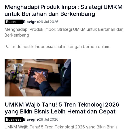
Menghadapi Produk Impor: Strategi UMKM
untuk Bertahan dan Berkembang
Business
Elavigne
29 Jul 2026
Menghadapi Produk Impor: Strategi UMKM untuk Bertahan dan
Berkembang
Pasar domestik Indonesia saat ini tengah berada dalam
pusaran persaingan yang sangat ketat. Fenomena banjirnya
produk impor, terutama melalui platform e-commerce dan
social commerce, bukan lagi sekadar isu di permukaan,
melainkan tantangan eksistensial
UMKM Wajib Tahu! 5 Tren Teknologi 2026
yang Bikin Bisnis Lebih Hemat dan Cepat
Business
Elavigne
28 Jul 2026
UMKM Wajib Tahu! 5 Tren Teknologi 2026 yang Bikin Bisnis