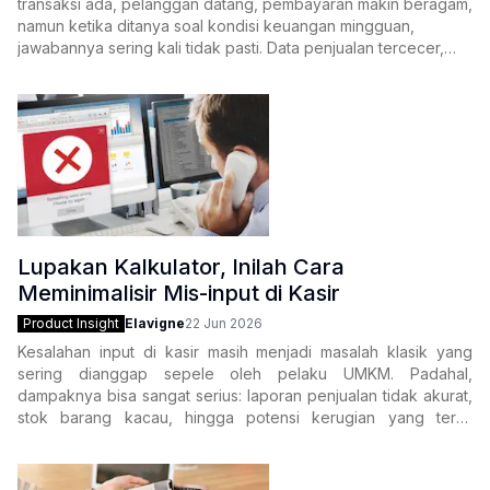
transaksi ada, pelanggan datang, pembayaran makin beragam,
namun ketika ditanya soal kondisi keuangan mingguan,
jawabannya sering kali tidak pasti. Data penjualan tercecer,
laporan keuangan baru dicek di akhir bulan, dan keputusan
bisnis pun akhirnya diambil
Lupakan Kalkulator, Inilah Cara
Meminimalisir Mis-input di Kasir
Product Insight
Elavigne
22 Jun 2026
Kesalahan input di kasir masih menjadi masalah klasik yang
sering dianggap sepele oleh pelaku UMKM. Padahal,
dampaknya bisa sangat serius: laporan penjualan tidak akurat,
stok barang kacau, hingga potensi kerugian yang terus
berulang tanpa disadari. Ironisnya, di tengah era