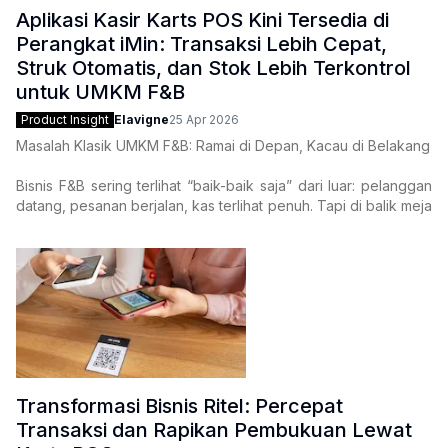
Aplikasi Kasir Karts POS Kini Tersedia di
Perangkat iMin: Transaksi Lebih Cepat,
Struk Otomatis, dan Stok Lebih Terkontrol
untuk UMKM F&B
Product Insight
Elavigne
25 Apr 2026
Masalah Klasik UMKM F&B: Ramai di Depan, Kacau di Belakang
Bisnis F&B sering terlihat “baik-baik saja” dari luar: pelanggan
datang, pesanan berjalan, kas terlihat penuh. Tapi di balik meja
kasir, banyak UMKM justru memikul masalah yang sama dari
Transformasi Bisnis Ritel: Percepat
Transaksi dan Rapikan Pembukuan Lewat