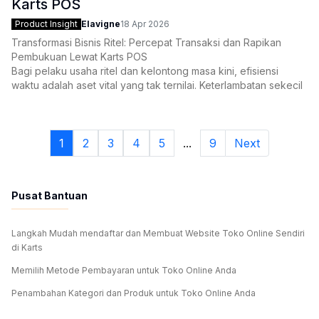
Karts POS
Product Insight
Elavigne
18 Apr 2026
Transformasi Bisnis Ritel: Percepat Transaksi dan Rapikan
Pembukuan Lewat Karts POS
Bagi pelaku usaha ritel dan kelontong masa kini, efisiensi
waktu adalah aset vital yang tak ternilai. Keterlambatan sekecil
apapun saat proses pembayaran dapat memicu ketidakpuasan
konsumen. Risiko terbesarnya? Deretan antrean yang
1
2
3
4
5
...
9
Next
Pusat Bantuan
Langkah Mudah mendaftar dan Membuat Website Toko Online Sendiri
di Karts
Memilih Metode Pembayaran untuk Toko Online Anda
Penambahan Kategori dan Produk untuk Toko Online Anda