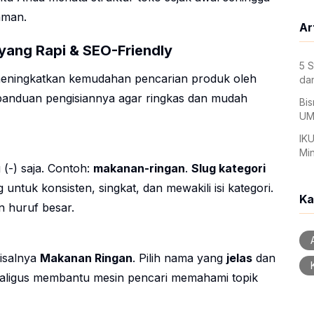
aman.
Ar
ang Rapi & SEO-Friendly
5 S
 meningkatkan kemudahan pencarian produk oleh
dan
 panduan pengisiannya agar ringkas dan mudah
Bis
UM
IKU
Mi
 (-) saja. Contoh:
makanan-ringan
.
Slug kategori
untuk konsisten, singkat, dan mewakili isi kategori.
Ka
n huruf besar.
A
isalnya
Makanan Ringan
. Pilih nama yang
jelas
dan
aligus membantu mesin pencari memahami topik