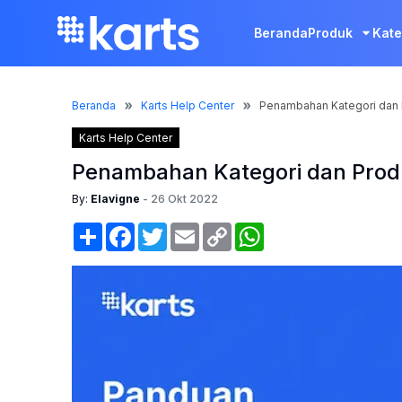
Beranda
Produk
Kate
Beranda
Karts Help Center
Penambahan Kategori dan 
Karts Help Center
Penambahan Kategori dan Prod
By:
Elavigne
-
26 Okt 2022
Share
Facebook
Twitter
Email
Copy
WhatsApp
Link