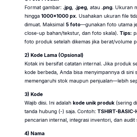
Format gambar:
.jpg
,
.jpeg
, atau
.png
. Ukuran
hingga
1000×1000 px
. Usahakan ukuran file ti
dimuat. Maksimal
5 foto
—gunakan foto utama jela
close-up bahan/tekstur, dan foto skala).
Tips:
pa
foto produk setelah dikemas jika berat/volume 
2) Kode Lama (Opsional)
Kotak ini bersifat catatan internal. Jika produk
kode berbeda, Anda bisa menyimpannya di sini s
memengaruhi stok maupun penjualan—lebih sepe
3) Kode
Wajib diisi. Ini adalah
kode unik produk
(sering d
tanda hubung (-) saja. Contoh:
TSHIRT-BASIC-
pencarian internal, integrasi inventori, dan audit 
4) Nama