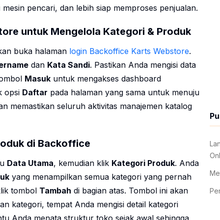
mesin pencari, dan lebih siap memproses penjualan.
tore untuk Mengelola Kategori & Produk
lakan buka halaman
login Backoffice Karts Webstore
.
sername
dan
Kata Sandi
. Pastikan Anda mengisi data
 tombol
Masuk
untuk mengakses dashboard
k opsi
Daftar
pada halaman yang sama untuk menuju
n memastikan seluruh aktivitas manajemen katalog
Pu
oduk di Backoffice
La
Onl
nu
Data Utama
, kemudian klik
Kategori Produk
. Anda
Me
duk
yang menampilkan semua kategori yang pernah
lik tombol
Tambah
di bagian atas. Tombol ini akan
Pe
kategori, tempat Anda mengisi detail kategori
ntu Anda menata struktur toko sejak awal sehingga