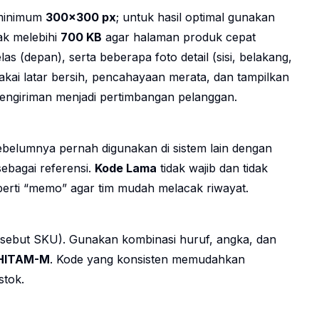
 minimum
300×300 px
; untuk hasil optimal gunakan
dak melebihi
700 KB
agar halaman produk cepat
s (depan), serta beberapa foto detail (sisi, belakang,
kai latar bersih, pencahayaan merata, dan tampilkan
pengiriman menjadi pertimbangan pelanggan.
 sebelumnya pernah digunakan di sistem lain dengan
ebagai referensi.
Kode Lama
tidak wajib dan tidak
rti “memo” agar tim mudah melacak riwayat.
isebut SKU). Gunakan kombinasi huruf, angka, dan
HITAM-M
. Kode yang konsisten memudahkan
stok.