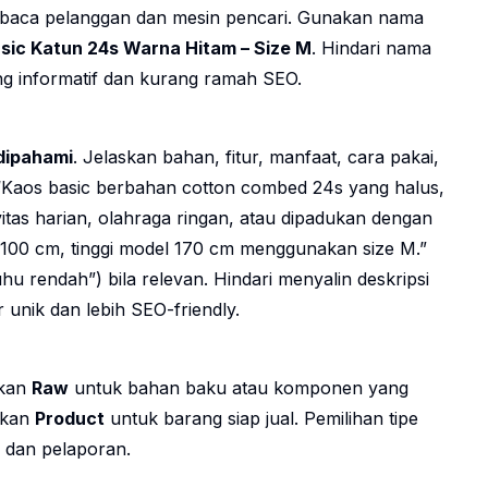
dibaca pelanggan dan mesin pencari. Gunakan nama
sic Katun 24s Warna Hitam – Size M
. Hindari nama
ng informatif dan kurang ramah SEO.
dipahami
. Jelaskan bahan, fitur, manfaat, cara pakai,
 “Kaos basic berbahan
cotton combed 24s
yang halus,
itas harian, olahraga ringan, atau dipadukan dengan
100 cm, tinggi model 170 cm menggunakan size M.”
uhu rendah”) bila relevan. Hindari menyalin deskripsi
 unik dan lebih SEO-friendly.
akan
Raw
untuk bahan baku atau komponen yang
nakan
Product
untuk barang siap jual. Pemilihan tipe
 dan pelaporan.