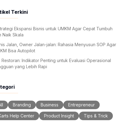
tikel Terkini
trategi Ekspansi Bisnis untuk UMKM Agar Cepat Tumbuh
 Naik Skala
nis Jalan, Owner Jalan-jalan: Rahasia Menyusun SOP Agar
KM Bisa Autopilot
 Restoran: Indikator Penting untuk Evaluasi Operasional
ngguan yang Lebih Rapi
tegori
ll
Branding
Business
Entrepreneur
Karts Help Center
Product Insight
Tips & Trick