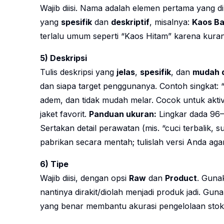
Wajib diisi. Nama adalah elemen pertama yang 
yang
spesifik
dan
deskriptif
, misalnya:
Kaos Ba
terlalu umum seperti “Kaos Hitam” karena kura
5) Deskripsi
Tulis deskripsi yang
jelas
,
spesifik
, dan
mudah 
dan siapa target penggunanya. Contoh singkat:
adem, dan tidak mudah melar. Cocok untuk aktiv
jaket favorit.
Panduan ukuran:
Lingkar dada 96–
Sertakan detail perawatan (mis. “cuci terbalik, s
pabrikan secara mentah; tulislah versi Anda agar
6) Tipe
Wajib diisi, dengan opsi
Raw
dan
Product
. Gun
nantinya dirakit/diolah menjadi produk jadi. Gu
yang benar membantu akurasi pengelolaan stok