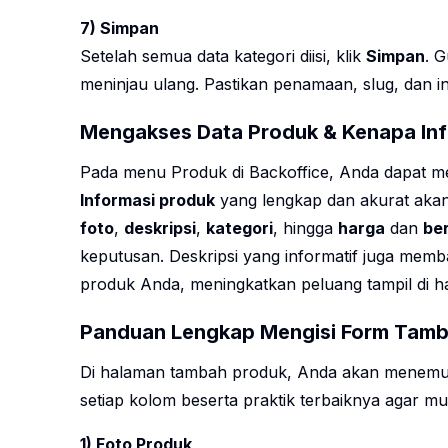
7) Simpan
Setelah semua data kategori diisi, klik
Simpan
. 
meninjau ulang. Pastikan penamaan, slug, dan i
Mengakses Data Produk & Kenapa Info
Pada menu Produk di Backoffice, Anda dapat 
Informasi produk
yang lengkap dan akurat aka
foto
,
deskripsi
,
kategori
, hingga
harga
dan
be
keputusan. Deskripsi yang informatif juga me
produk Anda, meningkatkan peluang tampil di ha
Panduan Lengkap Mengisi Form Tamb
Di halaman tambah produk, Anda akan menemuka
setiap kolom beserta praktik terbaiknya agar 
1) Foto Produk