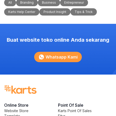
All
Branding
Business
Entrepreneur
Karts Help Center
Product Insight
Tips & Trick
Buat website toko online Anda sekarang
Whatsapp Kami
Online Store
Point Of Sale
Website Store
Karts Point Of Sales
Template
Fitur