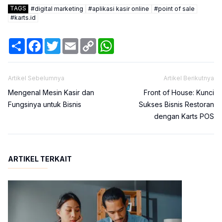
TAGS
#
digital marketing
#
aplikasi kasir online
#
point of sale
#
karts.id
Share
Facebook
Twitter
Email
Copy
WhatsApp
Link
Artikel Sebelumnya
Artikel Berikutnya
Mengenal Mesin Kasir dan
Front of House: Kunci
Fungsinya untuk Bisnis
Sukses Bisnis Restoran
dengan Karts POS
ARTIKEL TERKAIT