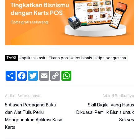
TAGS
#
aplikasi kasir
#
karts pos
#
tips bisnis
#
tips pengusaha
Share
Facebook
Twitter
Email
Copy
WhatsApp
Link
Artikel Sebelumnya
Artikel Berikutnya
5 Alasan Pedagang Buku
Skill Digital yang Harus
dan Alat Tulis Perlu
Dikuasai Pemilik Bisnis untuk
Menggunakan Aplikasi Kasir
Sukses
Karts