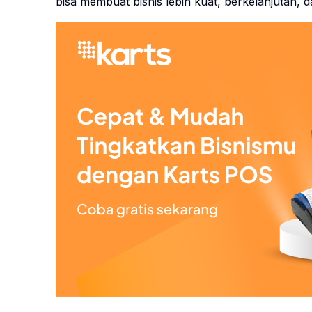
bisa membuat bisnis lebih kuat, berkelanjutan,