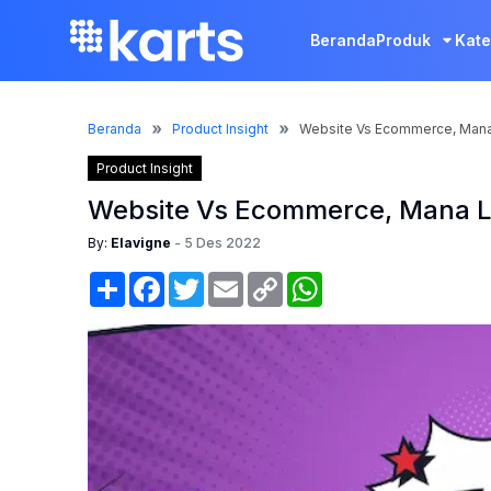
Beranda
Produk
Kate
Beranda
Product Insight
Website Vs Ecommerce, Mana
Product Insight
Website Vs Ecommerce, Mana L
By:
Elavigne
-
5 Des 2022
Share
Facebook
Twitter
Email
Copy
WhatsApp
Link