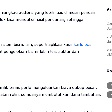
Ar
jangkau audiens yang lebih luas di mesin pencari
oduk bisa muncul di hasil pencarian, sehingga
Car
St
5 S
dan
stem bisnis lain, seperti aplikasi kasir
karts pos
,
Bis
 pengelolaan bisnis lebih terstruktur dan
UM
Ka
A
ilik bisnis perlu mengeluarkan biaya cukup besar.
rawatan rutin, semuanya membutuhkan dana tambahan.