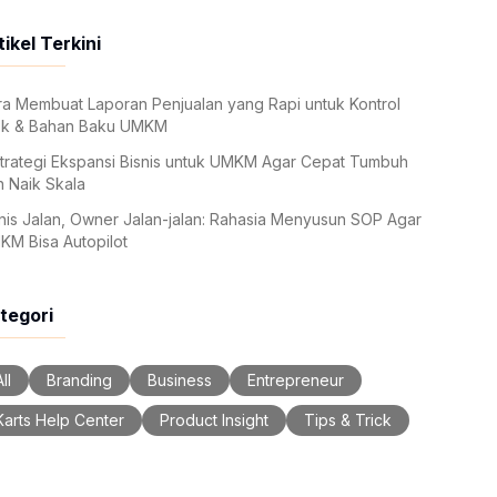
tikel Terkini
a Membuat Laporan Penjualan yang Rapi untuk Kontrol
ok & Bahan Baku UMKM
trategi Ekspansi Bisnis untuk UMKM Agar Cepat Tumbuh
 Naik Skala
nis Jalan, Owner Jalan-jalan: Rahasia Menyusun SOP Agar
KM Bisa Autopilot
tegori
ll
Branding
Business
Entrepreneur
Karts Help Center
Product Insight
Tips & Trick