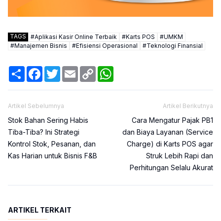
TAGS
#
Aplikasi Kasir Online Terbaik
#
Karts POS
#
UMKM
#
Manajemen Bisnis
#
Efisiensi Operasional
#
Teknologi Finansial
Share
Facebook
Twitter
Email
Copy
WhatsApp
Link
Artikel Sebelumnya
Artikel Berikutnya
Stok Bahan Sering Habis
Cara Mengatur Pajak PB1
Tiba-Tiba? Ini Strategi
dan Biaya Layanan (Service
Kontrol Stok, Pesanan, dan
Charge) di Karts POS agar
Kas Harian untuk Bisnis F&B
Struk Lebih Rapi dan
Perhitungan Selalu Akurat
ARTIKEL TERKAIT